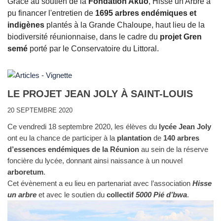
Grâce au soutien de la
Fondation Akuo
, Hisse un Arbre a
pu financer l'entretien de
1695 arbres endémiques et
indigènes
plantés à la Grande Chaloupe, haut lieu de la
biodiversité réunionnaise, dans le cadre du
projet Gren
semé
porté par le Conservatoire du Littoral.
LE PROJET JEAN JOLY À SAINT-LOUIS
20 SEPTEMBRE 2020
Ce vendredi 18 septembre 2020, les élèves du
lycée Jean Joly
ont eu la chance de participer à la
plantation
de
140 arbres
d’essences endémiques de la Réunion
au sein de la réserve
foncière du lycée, donnant ainsi naissance à un nouvel
arboretum
.
Cet évènement a eu lieu en partenariat avec l’association
Hisse
un arbre
et avec le soutien du
collectif
5000 Pié d’bwa
.